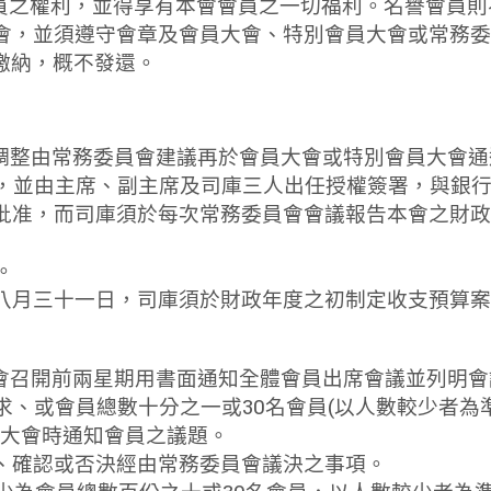
務委員之權利，並得享有本會會員之一切福利。名譽會員
員大會，並須遵守會章及會員大會、特別會員大會或常務
經繳納，概不發還。
有調整由常務委員會建議再於會員大會或特別會員大會
銀行，並由主席、副主席及司庫三人出任授權簽署，與銀
作出批准，而司庫須於每次常務委員會會議報告本會之財
。
翌年八月三十一日，司庫須於財政年度之初制定收支預算
大會召開前兩星期用書面通知全體會員出席會議並列明
要求、或會員總數十分之一或30名會員(以人數較少者
大會時通知會員之議題。
議、確認或否決經由常務委員會議決之事項。