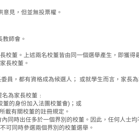
提供意見，但並無投票權。
長教師會。
長校董。上述兩名校董皆由同一個選舉產生，即獲得
家長校董。
會家長委員，都有資格成為候選人； 或就學生而言，家
獲提名為家長校董﹕
員校董的身份加入法團校董會)；或
一)所載有關校董的註冊規定。
校董會內同時出任多於一個界別的校董。因此，任何人士
不可同時參選兩個界別的校董選舉。