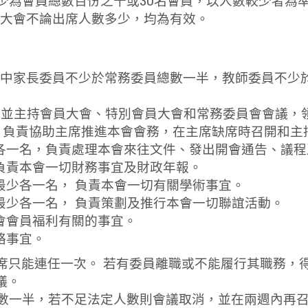
最少為會員總數百份之十或30名會員，以人數較少者
大會不論出席人數多少，均為有效。
 (其中家長委員不少於常務委員總數一半，教師委員不少於
負責召開並主持會員大會、特別會員大會和常務委員會會議
各一名，負責協助主席推進本會會務，在主席缺席時召開
員最少各一名，負責處理本會來往文件、發出開會通告、議
名，負責本會一切財務事宜及財政年報。
委員最少各一名， 負責本會一切有關學術事宜。
師委員最少各一名， 負責策劃及推行本會一切聯誼活動。
與本會會員福利有關的事宜。
聯絡事宜。
主席只能連任一次。 若有委員離職或不能履行其職務
議。
員總數一半，若不足法定人數則會議取消，並在兩週內再