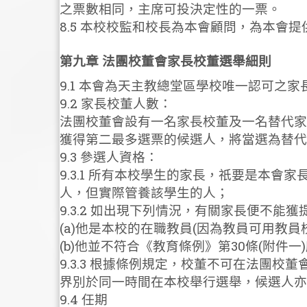
之票數相同，主席可投決定性的一票。
8.5 本校校監和校長為本會顧問，為本會
第九章 法團校董會家長校董選舉細則
9.1 本會為天主教總堂區學校唯一認可之家
9.2 家長校董人數：
法團校董會設有一名家長校董及一名替代家
獲得第二最多選票的候選人，將當選為替代
9.3 參選人資格：
9.3.1 所有本校學生的家長，祇要是本
人，但實際管養該學生的人；
9.3.2 如出現下列情況，有關家長便不能
(a)他是本校的在職教員(因為教員可用教
(b)他並不符合《教育條例》第30條(附件
9.3.3 根據條例規定，校董不可在法團
界別於同一時間在本校舉行選舉，候選人亦
9.4 任期