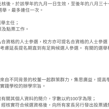
書長批核後，於該學年的九月一日生效，至後年的八月三
董選舉，最多連任一次。
選舉主任；
選票及點票工作。
多一名合資格的人士參選，校方亦可提名合資格的人士參選
本會可考慮延長提名期直到有足夠候選人參選。 有關的
來自不同背景的校董一起群策群力，集思廣益，提高
實踐學校的辦學宗旨。
提供有關其個人資料的簡介，字數以約100字為限；
7 天，經核實符合候選資格後，向所有家長另行發出投