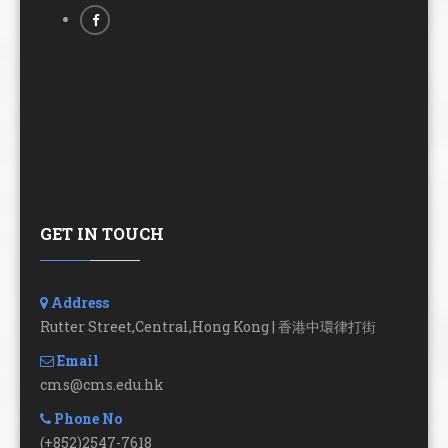
GET IN TOUCH
Address
Rutter Street,Central,Hong Kong | 香港中環律打街
Email
cms@cms.edu.hk
Phone No
(+852)2547-7618